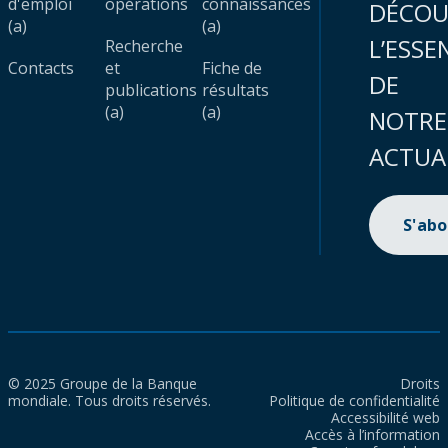
d'emploi
opérations
connaissances
DÉCOU
(a)
(a)
L’ESSE
Recherche
Contacts
et
Fiche de
DE
publications
résultats
(a)
(a)
NOTRE
ACTUA
S'ab
© 2025 Groupe de la Banque
Droits
mondiale. Tous droits réservés.
Politique de confidentialité
Accessibilité web
Accès à l’information