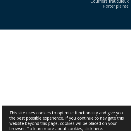
Courriers frauduleux
Porter plainte
This site uses cookies to optimize functionality and give you
the best possible experience. If you continue to navigate this
website beyond this page, cookies will be placed on your
browser. To learn more about cookies,
click here
.