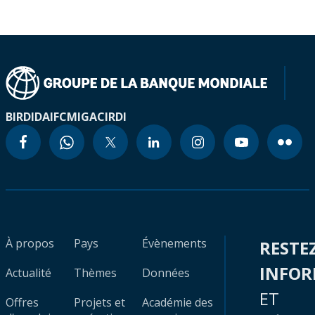
BIRD
IDA
IFC
MIGA
CIRDI
À propos
Pays
Évènements
RESTE
INFO
Actualité
Thèmes
Données
ET
Offres
Projets et
Académie des