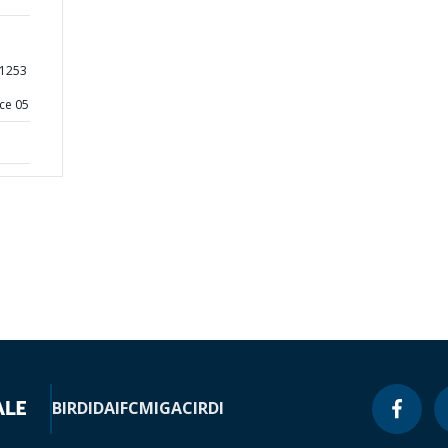
01253
ce 05
BIRD
IDA
IFC
MIGA
CIRDI