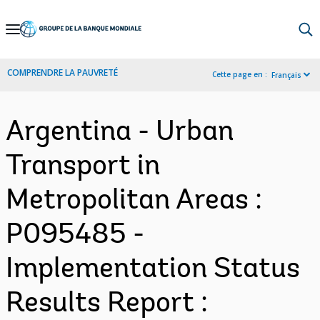
Skip
to
Main
COMPRENDRE LA PAUVRETÉ
Cette page en :
Français
Navigation
Argentina - Urban
Transport in
Metropolitan Areas :
P095485 -
Implementation Status
Results Report :