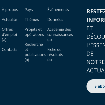
À propos
Pays
Évènements
RESTE
INFO
Actualité
Thèmes
Données
ET
Offres
Projets et
Académie des
d'emploi
opérations
connaissances
DÉCOU
(a)
(a)
L’ESSE
Recherche
Contacts
et
Fiche de
DE
publications
résultats
(a)
(a)
NOTRE
ACTUA
S'ab