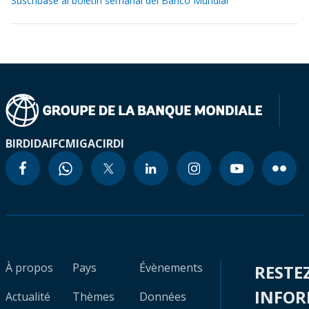
Suscríbase al boletín semanal del Banco Mundial
BIRD
IDA
IFC
MIGA
CIRDI
À propos
Pays
Évènements
RESTE
INFO
Actualité
Thèmes
Données