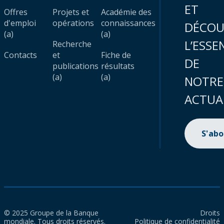
ET
Offres
Projets et
Académie des
d'emploi
opérations
connaissances
DÉCOU
(a)
(a)
L’ESSE
Recherche
Contacts
et
Fiche de
DE
publications
résultats
(a)
(a)
NOTRE
ACTUA
S'ab
© 2025 Groupe de la Banque
Droits
mondiale. Tous droits réservés.
Politique de confidentialité