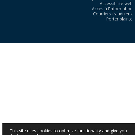
Accessibilité web
Accès à l’information
Courriers frauduleux
Porter plainte
This site uses cookies to optimize functionality and give you