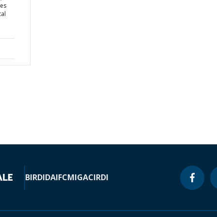
ces
al
BIRD
IDA
IFC
MIGA
CIRDI