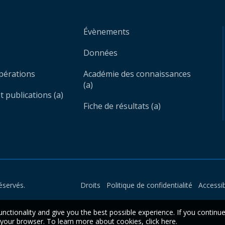
Évènements
Données
opérations
Académie des connaissances
(a)
 publications (a)
Fiche de résultats (a)
éservés.
Droits
Politique de confidentialité
Accessib
unctionality and give you the best possible experience. If you continu
n your browser. To learn more about cookies,
click here
.