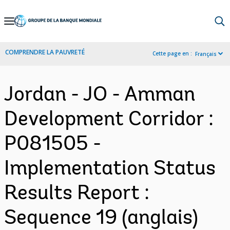
Skip
to
Main
COMPRENDRE LA PAUVRETÉ
Cette page en :
Français
Navigation
Jordan - JO - Amman
Development Corridor :
P081505 -
Implementation Status
Results Report :
Sequence 19 (anglais)