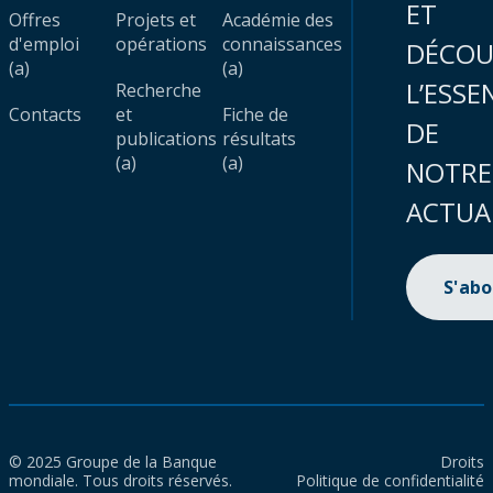
ET
Offres
Projets et
Académie des
d'emploi
opérations
connaissances
DÉCOU
(a)
(a)
L’ESSE
Recherche
Contacts
et
Fiche de
DE
publications
résultats
(a)
(a)
NOTRE
ACTUA
S'ab
© 2025 Groupe de la Banque
Droits
mondiale. Tous droits réservés.
Politique de confidentialité