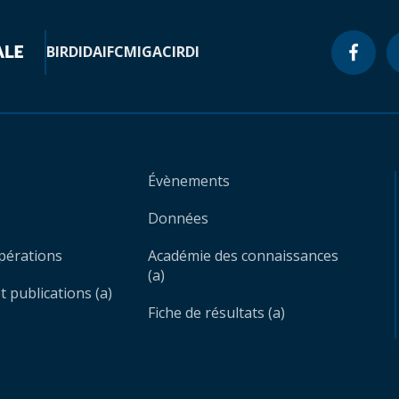
BIRD
IDA
IFC
MIGA
CIRDI
Évènements
Données
opérations
Académie des connaissances
(a)
 publications (a)
Fiche de résultats (a)