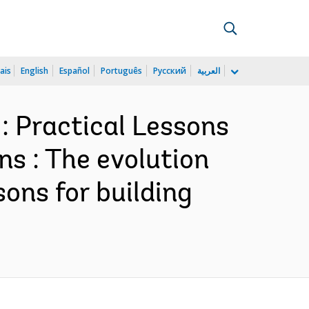
ais
English
Español
Português
Русский
العربية
: Practical Lessons
ns : The evolution
sons for building