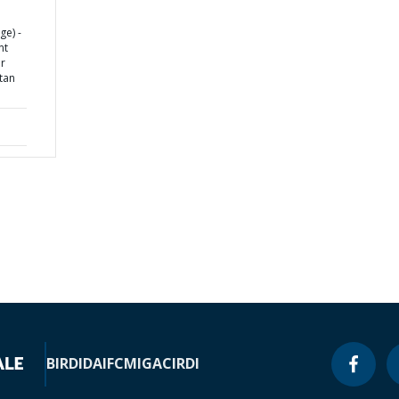
e) -
nt
r
tan
BIRD
IDA
IFC
MIGA
CIRDI