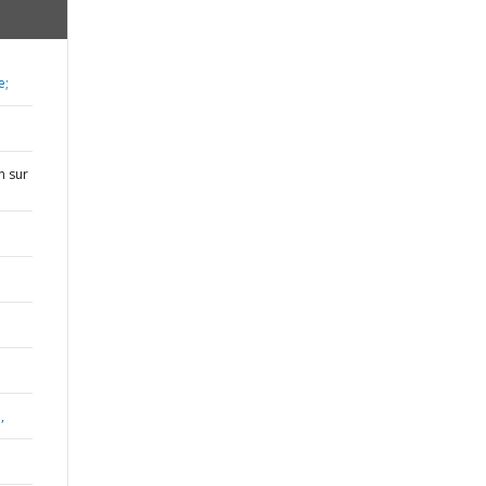
e;
n sur
,