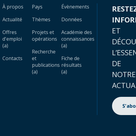
À propos
Pays
Évènements
RESTE
INFO
Actualité
Thèmes
Données
ET
Offres
Projets et
Académie des
d'emploi
opérations
connaissances
DÉCOU
(a)
(a)
L’ESSE
Recherche
Contacts
et
Fiche de
DE
publications
résultats
(a)
(a)
NOTRE
ACTUA
S'ab