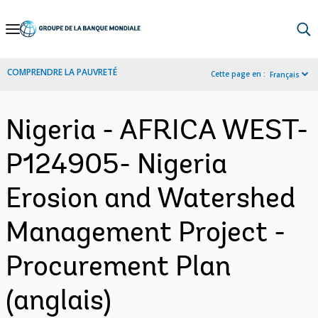
Skip
to
Main
COMPRENDRE LA PAUVRETÉ
Cette page en :
Français
Navigation
Nigeria - AFRICA WEST-
P124905- Nigeria
Erosion and Watershed
Management Project -
Procurement Plan
(anglais)