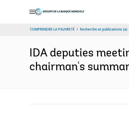
Skip
to
Main
COMPRENDRE LA PAUVRETÉ
Recherche et publications (a)
Navigation
IDA deputies meeti
chairman's summary