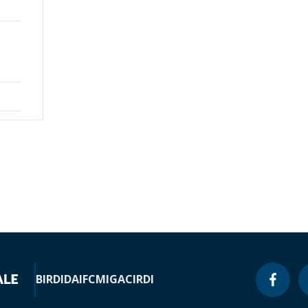
n
BIRD
IDA
IFC
MIGA
CIRDI