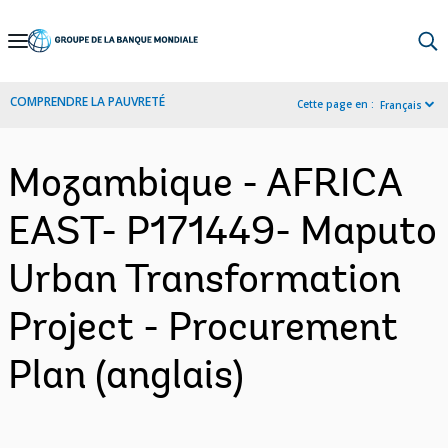
Skip
to
Main
COMPRENDRE LA PAUVRETÉ
Cette page en :
Français
Navigation
Mozambique - AFRICA
EAST- P171449- Maputo
Urban Transformation
Project - Procurement
Plan (anglais)