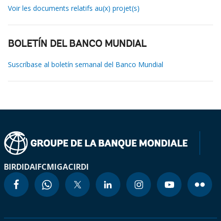
Voir les documents relatifs au(x) projet(s)
BOLETÍN DEL BANCO MUNDIAL
Suscríbase al boletín semanal del Banco Mundial
BIRD
IDA
IFC
MIGA
CIRDI