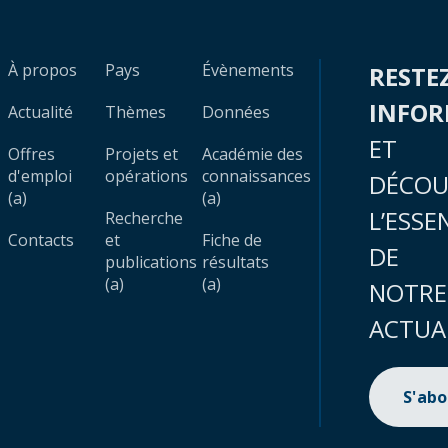
À propos
Pays
Évènements
RESTE
INFO
Actualité
Thèmes
Données
ET
Offres
Projets et
Académie des
d'emploi
opérations
connaissances
DÉCOU
(a)
(a)
L’ESSE
Recherche
Contacts
et
Fiche de
DE
publications
résultats
(a)
(a)
NOTRE
ACTUA
S'ab