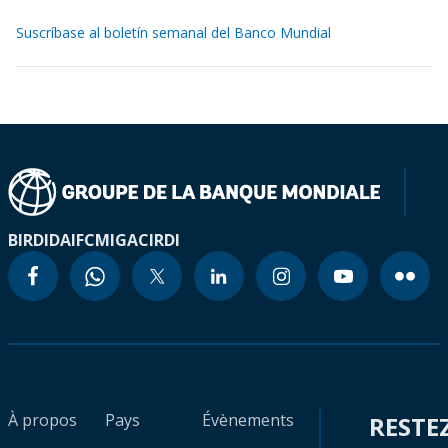
Suscríbase al boletín semanal del Banco Mundial
BIRD
IDA
IFC
MIGA
CIRDI
À propos
Pays
Évènements
RESTE