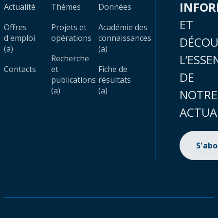
INFO
Actualité
Thèmes
Données
ET
Offres
Projets et
Académie des
d'emploi
opérations
connaissances
DÉCOU
(a)
(a)
L’ESSE
Recherche
Contacts
et
Fiche de
DE
publications
résultats
(a)
(a)
NOTRE
ACTUA
S'ab