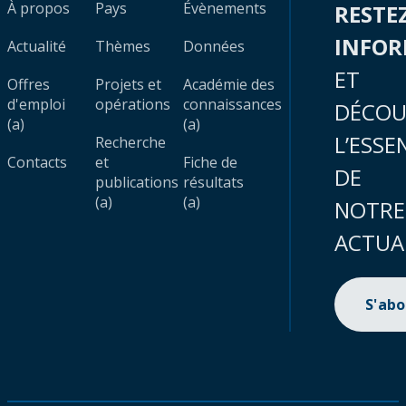
À propos
Pays
Évènements
RESTE
INFO
Actualité
Thèmes
Données
ET
Offres
Projets et
Académie des
d'emploi
opérations
connaissances
DÉCOU
(a)
(a)
L’ESSE
Recherche
Contacts
et
Fiche de
DE
publications
résultats
(a)
(a)
NOTRE
ACTUA
S'ab