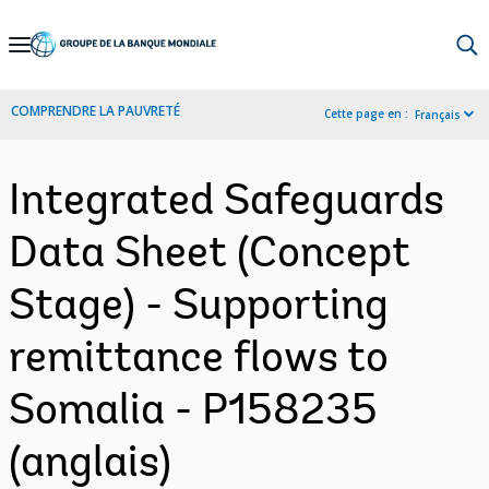
Skip
to
Main
COMPRENDRE LA PAUVRETÉ
Cette page en :
Français
Navigation
Integrated Safeguards
Data Sheet (Concept
Stage) - Supporting
remittance flows to
Somalia - P158235
(anglais)