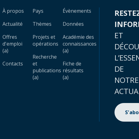
À propos
Pays
Évènements
RESTE
INFO
Actualité
Thèmes
Données
ET
Offres
Projets et
Académie des
d'emploi
opérations
connaissances
DÉCOU
(a)
(a)
L’ESSE
Recherche
Contacts
et
Fiche de
DE
publications
résultats
(a)
(a)
NOTRE
ACTUA
S'ab