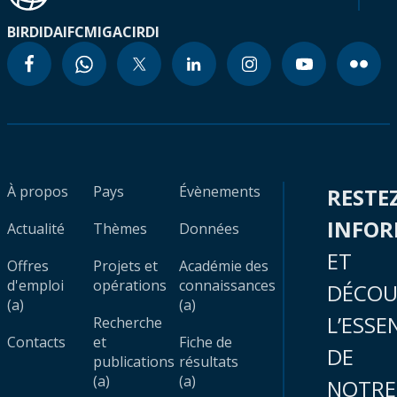
BIRD
IDA
IFC
MIGA
CIRDI
À propos
Pays
Évènements
RESTE
INFO
Actualité
Thèmes
Données
ET
Offres
Projets et
Académie des
d'emploi
opérations
connaissances
DÉCOU
(a)
(a)
L’ESSE
Recherche
Contacts
et
Fiche de
DE
publications
résultats
(a)
(a)
NOTRE