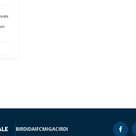
ivate
ion
BIRD
IDA
IFC
MIGA
CIRDI