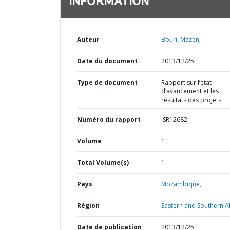
INFORMATION
Auteur
Bouri, Mazen;
Date du document
2013/12/25
Type de document
Rapport sur l’état
d’avancement et les
résultats des projets
Numéro du rapport
ISR12682
Volume
1
Total Volume(s)
1
Pays
Mozambique,
Région
Eastern and Southern Af
Date de publication
2013/12/25