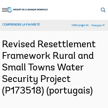
Skip
to
Main
COMPRENDRE LA PAUVRETÉ
Cette page en :
Français
Navigation
Revised Resettlement
Framework Rural and
Small Towns Water
Security Project
(P173518) (portugais)