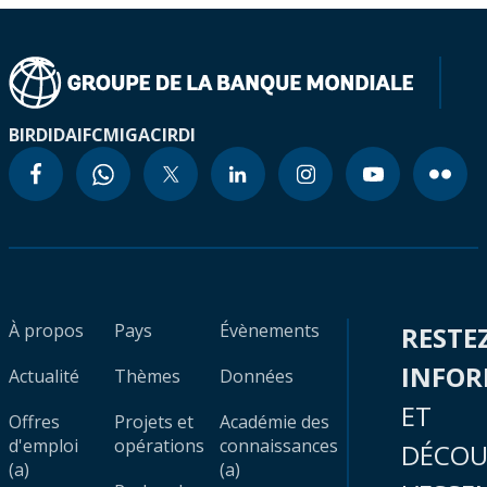
BIRD
IDA
IFC
MIGA
CIRDI
À propos
Pays
Évènements
RESTE
INFO
Actualité
Thèmes
Données
ET
Offres
Projets et
Académie des
d'emploi
opérations
connaissances
DÉCOU
(a)
(a)