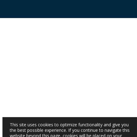
This site uses cookies to optimize functionality and give you
the best possible experience. If you continue to navigate this
website beyond this page, cookies will be placed on your