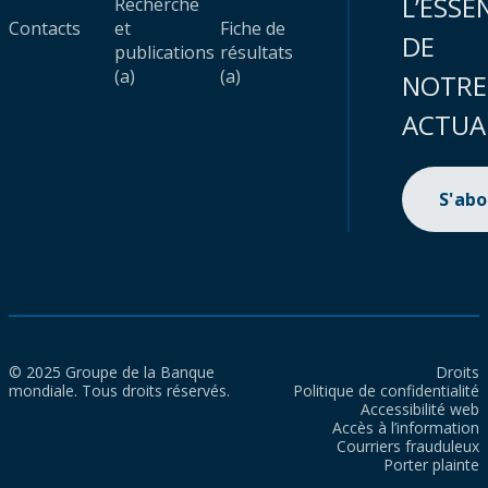
L’ESSE
Recherche
Contacts
et
Fiche de
DE
publications
résultats
(a)
(a)
NOTRE
ACTUA
S'ab
© 2025 Groupe de la Banque
Droits
mondiale. Tous droits réservés.
Politique de confidentialité
Accessibilité web
Accès à l’information
Courriers frauduleux
Porter plainte