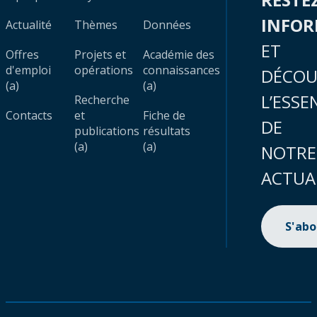
INFO
Actualité
Thèmes
Données
ET
Offres
Projets et
Académie des
d'emploi
opérations
connaissances
DÉCOU
(a)
(a)
L’ESSE
Recherche
Contacts
et
Fiche de
DE
publications
résultats
(a)
(a)
NOTRE
ACTUA
S'ab