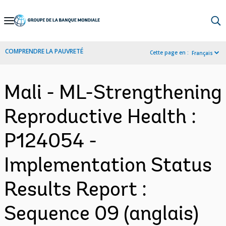
Skip
to
Main
COMPRENDRE LA PAUVRETÉ
Cette page en :
Français
Navigation
Mali - ML-Strengthening
Reproductive Health :
P124054 -
Implementation Status
Results Report :
Sequence 09 (anglais)