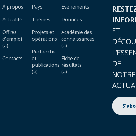
À propos
Pays
Évènements
RESTE
INFO
Actualité
Thèmes
Données
ET
Offres
Projets et
Académie des
d'emploi
opérations
connaissances
DÉCOU
(a)
(a)
L’ESSE
Recherche
Contacts
et
Fiche de
DE
publications
résultats
(a)
(a)
NOTRE
ACTUA
S'ab