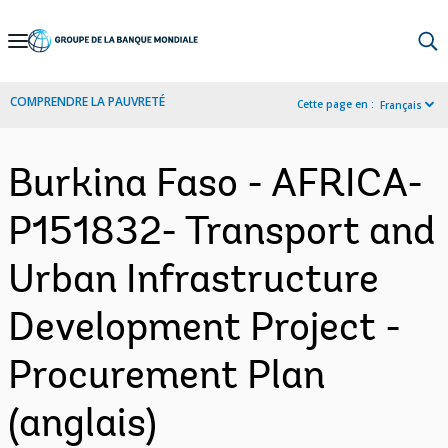
Skip
to
Main
COMPRENDRE LA PAUVRETÉ
Cette page en :
Français
Navigation
Burkina Faso - AFRICA-
P151832- Transport and
Urban Infrastructure
Development Project -
Procurement Plan
(anglais)