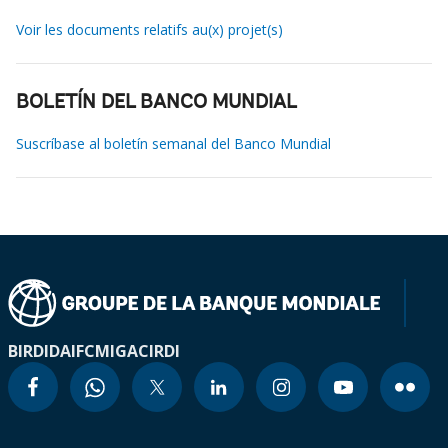
Voir les documents relatifs au(x) projet(s)
BOLETÍN DEL BANCO MUNDIAL
Suscríbase al boletín semanal del Banco Mundial
BIRD
IDA
IFC
MIGA
CIRDI