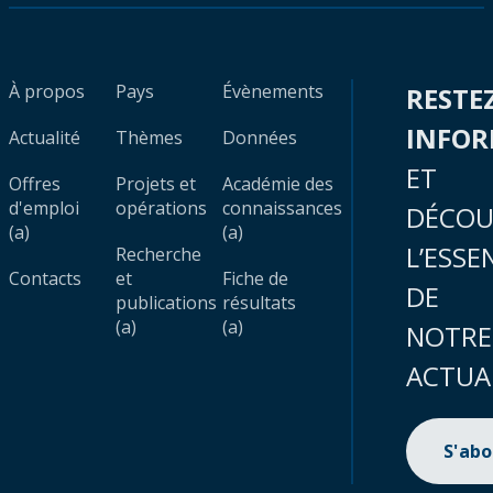
À propos
Pays
Évènements
RESTE
INFO
Actualité
Thèmes
Données
ET
Offres
Projets et
Académie des
d'emploi
opérations
connaissances
DÉCOU
(a)
(a)
L’ESSE
Recherche
Contacts
et
Fiche de
DE
publications
résultats
(a)
(a)
NOTRE
ACTUA
S'ab