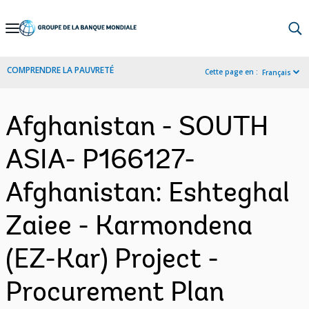
Skip
to
Main
COMPRENDRE LA PAUVRETÉ
Cette page en :
Français
Navigation
Afghanistan - SOUTH
ASIA- P166127-
Afghanistan: Eshteghal
Zaiee - Karmondena
(EZ-Kar) Project -
Procurement Plan