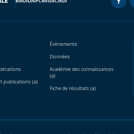
BIRD
IDA
IFC
MIGA
CIRDI
Évènements
Données
opérations
Académie des connaissances
(a)
 publications (a)
Fiche de résultats (a)