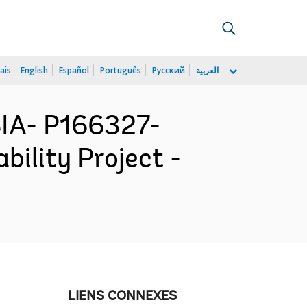
ais
English
Español
Português
Русский
العربية
IA- P166327-
lity Project -
LIENS CONNEXES