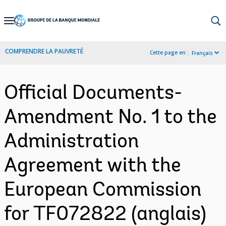
Skip
to
Main
COMPRENDRE LA PAUVRETÉ
Cette page en :
Français
Navigation
Official Documents-
Amendment No. 1 to the
Administration
Agreement with the
European Commission
for TF072822 (anglais)