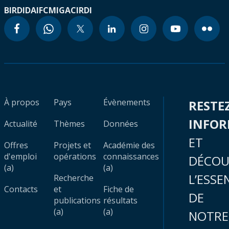
BIRD
IDA
IFC
MIGA
CIRDI
À propos
Pays
Évènements
RESTE
INFO
Actualité
Thèmes
Données
ET
Offres
Projets et
Académie des
d'emploi
opérations
connaissances
DÉCOU
(a)
(a)
L’ESSE
Recherche
Contacts
et
Fiche de
DE
publications
résultats
(a)
(a)
NOTRE