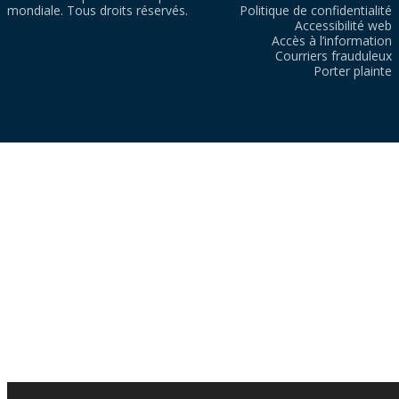
mondiale. Tous droits réservés.
Politique de confidentialité
Accessibilité web
Accès à l’information
Courriers frauduleux
Porter plainte