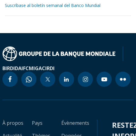
Suscríbase al boletín semanal del Banco Mundial
BIRD
IDA
IFC
MIGA
CIRDI
À propos
Pays
Évènements
RESTE
INFO
Actualité
Thèmes
Données