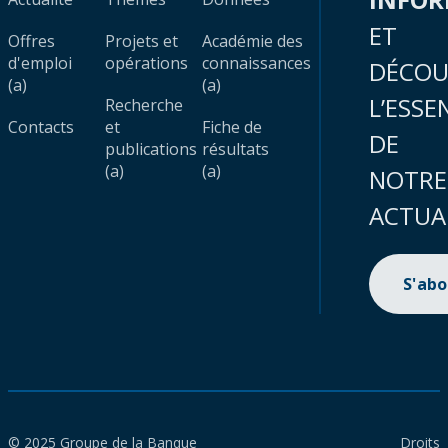
ET
Offres
Projets et
Académie des
d'emploi
opérations
connaissances
DÉCOU
(a)
(a)
L’ESSE
Recherche
Contacts
et
Fiche de
DE
publications
résultats
(a)
(a)
NOTRE
ACTUA
S'ab
© 2025 Groupe de la Banque
Droits