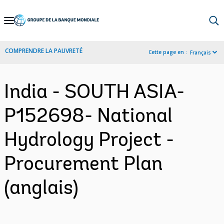
Skip
to
Main
COMPRENDRE LA PAUVRETÉ
Cette page en :
Français
Navigation
India - SOUTH ASIA-
P152698- National
Hydrology Project -
Procurement Plan
(anglais)