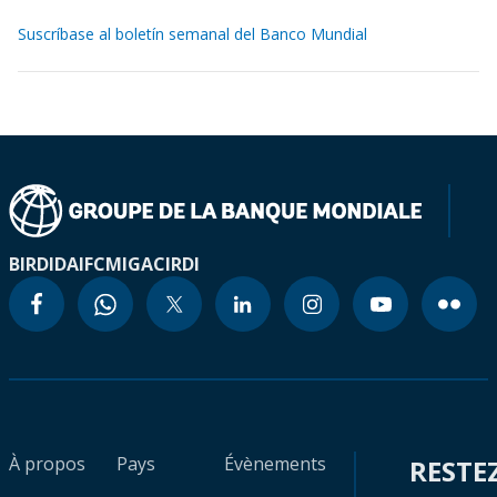
Suscríbase al boletín semanal del Banco Mundial
BIRD
IDA
IFC
MIGA
CIRDI
À propos
Pays
Évènements
RESTE