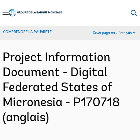
Skip
to
Main
COMPRENDRE LA PAUVRETÉ
Cette page en :
Français
Navigation
Project Information
Document - Digital
Federated States of
Micronesia - P170718
(anglais)