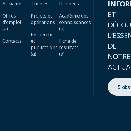
INFO
Actualité
Thèmes
Données
ET
Offres
Projets et
Académie des
d'emploi
opérations
connaissances
DÉCOU
(a)
(a)
L’ESSE
Recherche
Contacts
et
Fiche de
DE
publications
résultats
(a)
(a)
NOTRE
ACTUA
S'ab