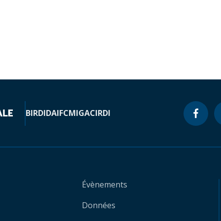
BIRD
IDA
IFC
MIGA
CIRDI
Évènements
Données