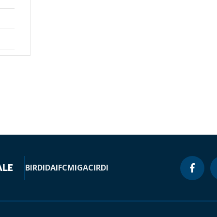
BIRD
IDA
IFC
MIGA
CIRDI