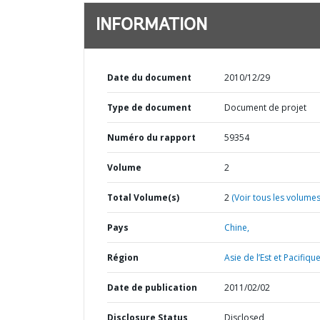
INFORMATION
Date du document
2010/12/29
Type de document
Document de projet
Numéro du rapport
59354
Volume
2
Total Volume(s)
2
(Voir tous les volumes
Pays
Chine,
Région
Asie de l’Est et Pacifique
Date de publication
2011/02/02
Disclosure Status
Disclosed