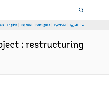
ais
English
Español
Português
Русский
العربية
ect : restructuring