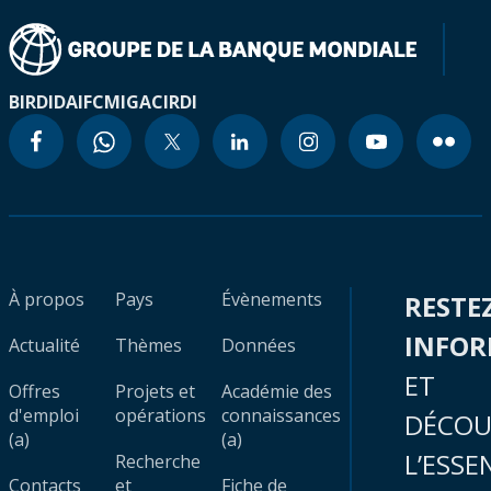
BIRD
IDA
IFC
MIGA
CIRDI
À propos
Pays
Évènements
RESTE
INFO
Actualité
Thèmes
Données
ET
Offres
Projets et
Académie des
d'emploi
opérations
connaissances
DÉCOU
(a)
(a)
L’ESSE
Recherche
Contacts
et
Fiche de