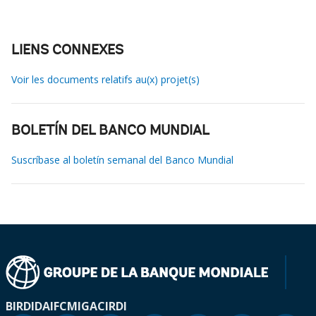
LIENS CONNEXES
Voir les documents relatifs au(x) projet(s)
BOLETÍN DEL BANCO MUNDIAL
Suscríbase al boletín semanal del Banco Mundial
BIRD
IDA
IFC
MIGA
CIRDI