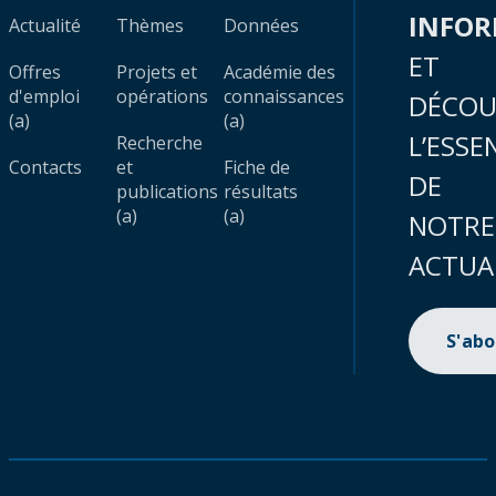
INFO
Actualité
Thèmes
Données
ET
Offres
Projets et
Académie des
d'emploi
opérations
connaissances
DÉCOU
(a)
(a)
L’ESSE
Recherche
Contacts
et
Fiche de
DE
publications
résultats
(a)
(a)
NOTRE
ACTUA
S'ab