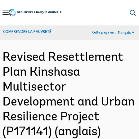
Skip
to
Main
COMPRENDRE LA PAUVRETÉ
Cette page en :
Français
Navigation
Revised Resettlement
Plan Kinshasa
Multisector
Development and Urban
Resilience Project
(P171141) (anglais)