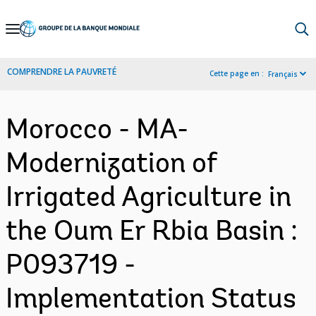
Skip
to
Main
COMPRENDRE LA PAUVRETÉ
Cette page en :
Français
Navigation
Morocco - MA-
Modernization of
Irrigated Agriculture in
the Oum Er Rbia Basin :
P093719 -
Implementation Status