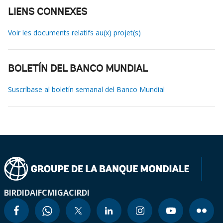
LIENS CONNEXES
Voir les documents relatifs au(x) projet(s)
BOLETÍN DEL BANCO MUNDIAL
Suscríbase al boletín semanal del Banco Mundial
BIRD
IDA
IFC
MIGA
CIRDI