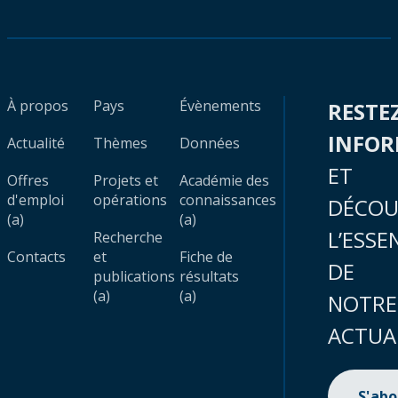
À propos
Pays
Évènements
RESTE
INFO
Actualité
Thèmes
Données
ET
Offres
Projets et
Académie des
d'emploi
opérations
connaissances
DÉCOU
(a)
(a)
L’ESSE
Recherche
Contacts
et
Fiche de
DE
publications
résultats
(a)
(a)
NOTRE
ACTUA
S'ab