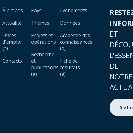
À propos
Pays
Évènements
RESTE
INFO
Actualité
Thèmes
Données
ET
Offres
Projets et
Académie des
d'emploi
opérations
connaissances
DÉCOU
(a)
(a)
L’ESSE
Recherche
Contacts
et
Fiche de
DE
publications
résultats
(a)
(a)
NOTRE
ACTUA
S'ab