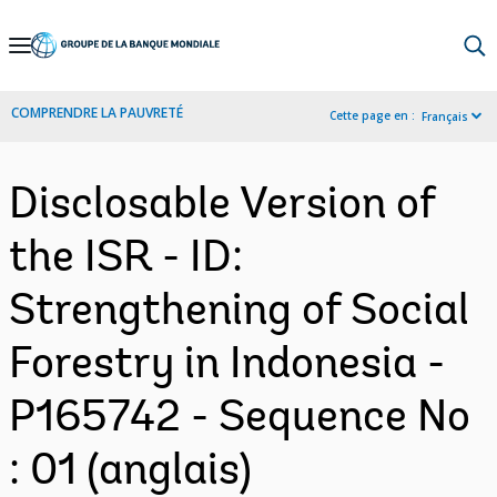
Skip
to
Main
COMPRENDRE LA PAUVRETÉ
Cette page en :
Français
Navigation
Disclosable Version of
the ISR - ID:
Strengthening of Social
Forestry in Indonesia -
P165742 - Sequence No
: 01 (anglais)