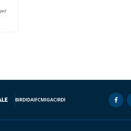
ject
BIRD
IDA
IFC
MIGA
CIRDI