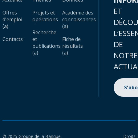
ET
Offres
Projets et
Académie des
d'emploi
opérations
connaissances
DÉCOU
(a)
(a)
L’ESSE
Recherche
Contacts
et
Fiche de
DE
publications
résultats
(a)
(a)
NOTRE
ACTUA
S'ab
© 2025 Groupe de la Banque
Droits