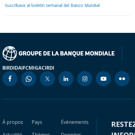
Suscríbase al boletín semanal del Banco Mundial
BIRD
IDA
IFC
MIGA
CIRDI
À propos
Pays
Évènements
RESTE
INFO
Actualité
Thèmes
Données