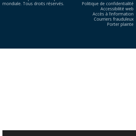
mondiale. Tous droits réservés.
Politique de confidentialité
Accessibilité web
Accès à l’information
Courriers frauduleux
Porter plainte