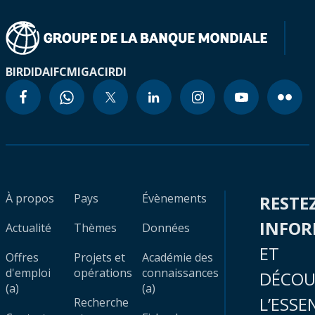
BIRD
IDA
IFC
MIGA
CIRDI
À propos
Pays
Évènements
RESTE
INFO
Actualité
Thèmes
Données
ET
Offres
Projets et
Académie des
d'emploi
opérations
connaissances
DÉCOU
(a)
(a)
L’ESSE
Recherche