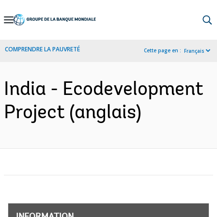
Skip
to
Main
COMPRENDRE LA PAUVRETÉ
Cette page en :
Français
Navigation
India - Ecodevelopment
Project (anglais)