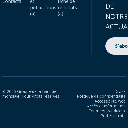
Contacts
et
Fiche de
DE
publications
résultats
(a)
(a)
NOTRE
ACTUA
S'ab
© 2025 Groupe de la Banque
Droits
mondiale. Tous droits réservés.
Politique de confidentialité
Accessibilité web
Accès à l’information
Courriers frauduleux
Porter plainte