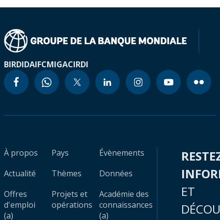
BIRD
IDA
IFC
MIGA
CIRDI
À propos
Pays
Évènements
RESTE
INFO
Actualité
Thèmes
Données
ET
Offres
Projets et
Académie des
d'emploi
opérations
connaissances
DÉCOU
(a)
(a)