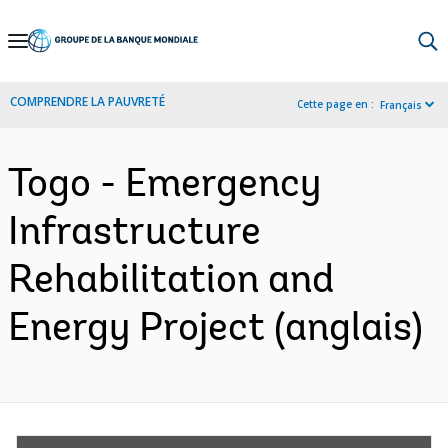
Skip
to
Main
COMPRENDRE LA PAUVRETÉ
Cette page en :
Français
Navigation
Togo - Emergency
Infrastructure
Rehabilitation and
Energy Project (anglais)