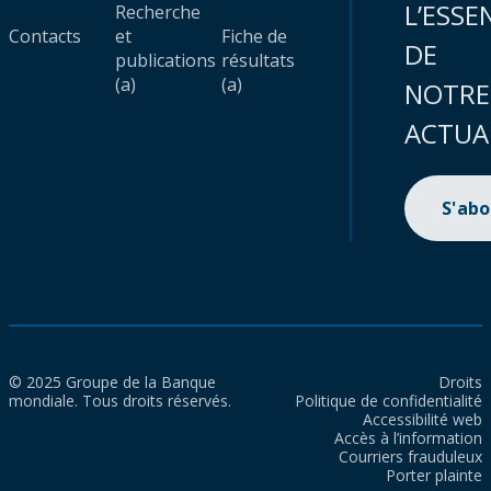
L’ESSE
Recherche
Contacts
et
Fiche de
DE
publications
résultats
(a)
(a)
NOTRE
ACTUA
S'ab
© 2025 Groupe de la Banque
Droits
mondiale. Tous droits réservés.
Politique de confidentialité
Accessibilité web
Accès à l’information
Courriers frauduleux
Porter plainte