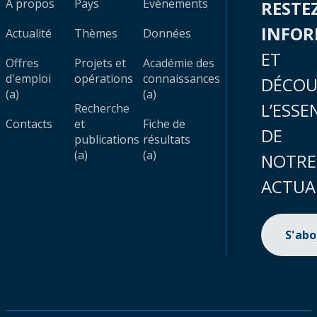
À propos
Pays
Évènements
RESTE
INFO
Actualité
Thèmes
Données
ET
Offres
Projets et
Académie des
d'emploi
opérations
connaissances
DÉCOU
(a)
(a)
L’ESSE
Recherche
Contacts
et
Fiche de
DE
publications
résultats
(a)
(a)
NOTRE
ACTUA
S'ab