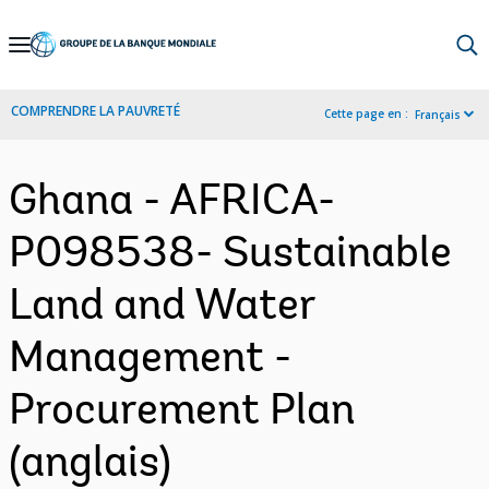
Skip
to
Main
COMPRENDRE LA PAUVRETÉ
Cette page en :
Français
Navigation
Ghana - AFRICA-
P098538- Sustainable
Land and Water
Management -
Procurement Plan
(anglais)