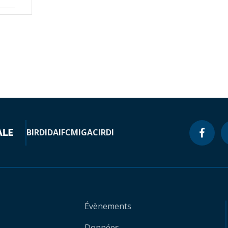
BIRD
IDA
IFC
MIGA
CIRDI
Évènements
Données