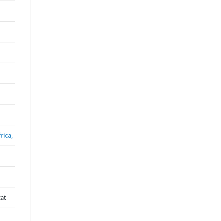
rica,
tat