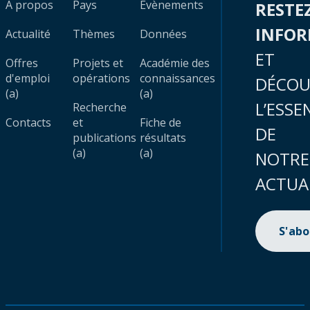
À propos
Pays
Évènements
RESTE
INFO
Actualité
Thèmes
Données
ET
Offres
Projets et
Académie des
d'emploi
opérations
connaissances
DÉCOU
(a)
(a)
L’ESSE
Recherche
Contacts
et
Fiche de
DE
publications
résultats
(a)
(a)
NOTRE
ACTUA
S'ab