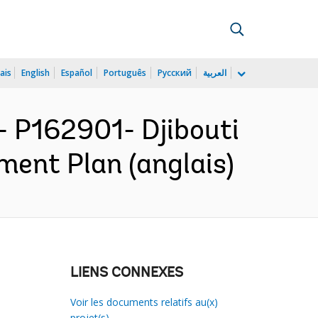
ais
English
Español
Português
Русский
العربية
 P162901- Djibouti
ment Plan (anglais)
LIENS CONNEXES
Voir les documents relatifs au(x)
projet(s)