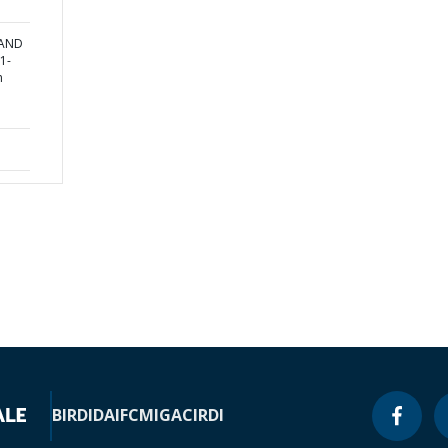
 AND
1-
m
BIRD
IDA
IFC
MIGA
CIRDI