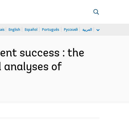
ais
English
Español
Português
Русский
العربية
nt success : the
l analyses of