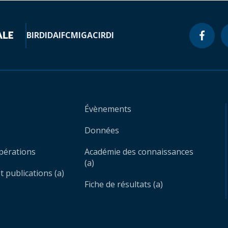
BIRD
IDA
IFC
MIGA
CIRDI
Évènements
Données
opérations
Académie des connaissances
(a)
 publications (a)
Fiche de résultats (a)