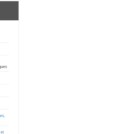
iques
es,
 et