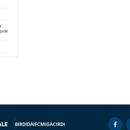
d
guide
BIRD
IDA
IFC
MIGA
CIRDI