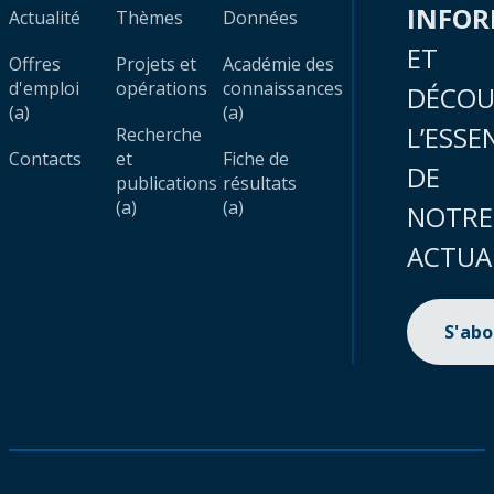
INFO
Actualité
Thèmes
Données
ET
Offres
Projets et
Académie des
d'emploi
opérations
connaissances
DÉCOU
(a)
(a)
L’ESSE
Recherche
Contacts
et
Fiche de
DE
publications
résultats
(a)
(a)
NOTRE
ACTUA
S'ab