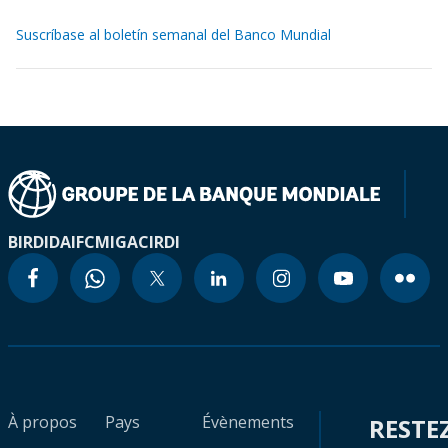
Suscríbase al boletín semanal del Banco Mundial
BIRD
IDA
IFC
MIGA
CIRDI
À propos
Pays
Évènements
RESTE