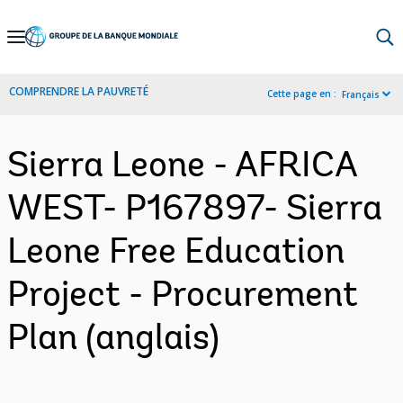
Skip
to
Main
COMPRENDRE LA PAUVRETÉ
Cette page en :
Français
Navigation
Sierra Leone - AFRICA
WEST- P167897- Sierra
Leone Free Education
Project - Procurement
Plan (anglais)