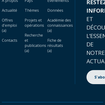
À propos
Pays
Évènements
RESTE
INFO
Actualité
Thèmes
Données
ET
Offres
Projets et
Académie des
d'emploi
opérations
connaissances
DÉCOU
(a)
(a)
L’ESSE
Recherche
Contacts
et
Fiche de
DE
publications
résultats
(a)
(a)
NOTRE
ACTUA
S'ab