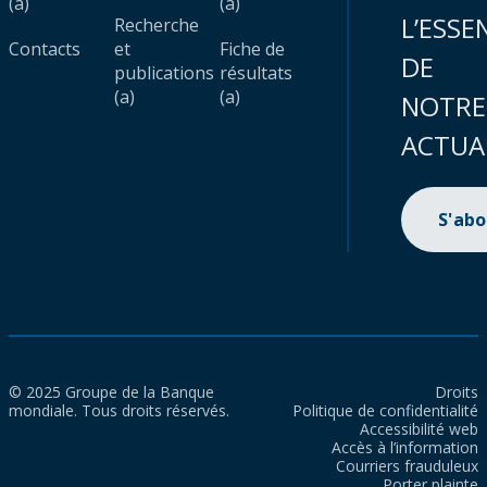
(a)
(a)
L’ESSE
Recherche
Contacts
et
Fiche de
DE
publications
résultats
(a)
(a)
NOTRE
ACTUA
S'ab
© 2025 Groupe de la Banque
Droits
mondiale. Tous droits réservés.
Politique de confidentialité
Accessibilité web
Accès à l’information
Courriers frauduleux
Porter plainte