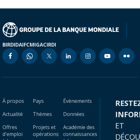
BIRD
IDA
IFC
MIGA
CIRDI
À propos
Pays
Évènements
RESTE
INFO
Actualité
Thèmes
Données
ET
Offres
Projets et
Académie des
d'emploi
opérations
connaissances
DÉCOU