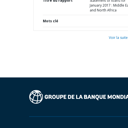
Titre du rapport
Statement of loans for
January 2017 : Middle E
and North Africa
Mots clé
Voir la suite