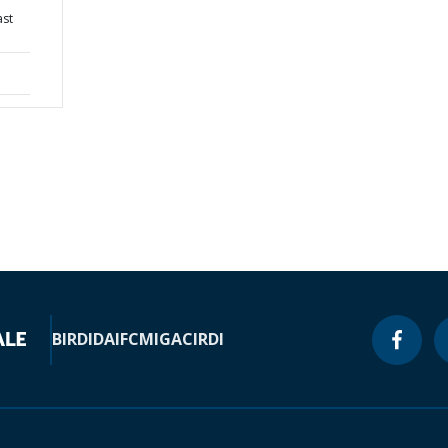
ast
BIRD
IDA
IFC
MIGA
CIRDI