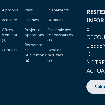
À propos
Pays
Évènements
RESTE
INFO
Actualité
Thèmes
Données
ET
Offres
Projets et
Académie des
d'emploi
opérations
connaissances
DÉCOU
(a)
(a)
L’ESSE
Recherche
Contacts
et
Fiche de
DE
publications
résultats
(a)
(a)
NOTRE
ACTUA
S'ab