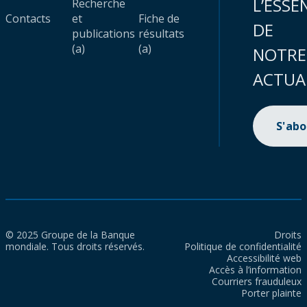
L’ESSE
Recherche
Contacts
et
Fiche de
DE
publications
résultats
(a)
(a)
NOTRE
ACTUA
S'ab
© 2025 Groupe de la Banque
Droits
mondiale. Tous droits réservés.
Politique de confidentialité
Accessibilité web
Accès à l’information
Courriers frauduleux
Porter plainte