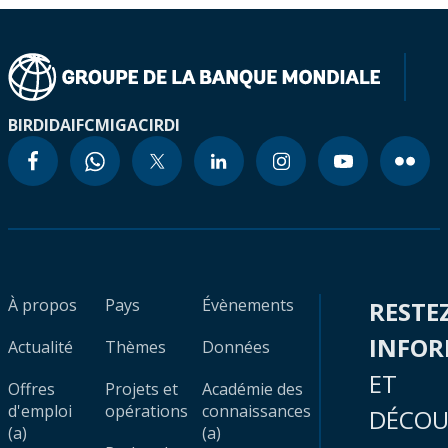
BIRD
IDA
IFC
MIGA
CIRDI
À propos
Pays
Évènements
RESTE
INFO
Actualité
Thèmes
Données
ET
Offres
Projets et
Académie des
d'emploi
opérations
connaissances
DÉCOU
(a)
(a)