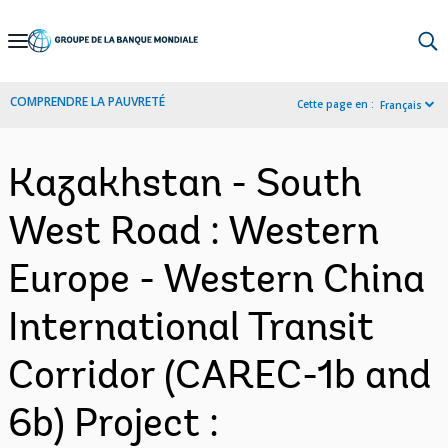
Skip
to
Main
COMPRENDRE LA PAUVRETÉ
Cette page en :
Français
Navigation
Kazakhstan - South
West Road : Western
Europe - Western China
International Transit
Corridor (CAREC-1b and
6b) Project :