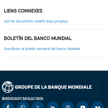
LIENS CONNEXES
Voir les documents relatifs au(x) projet(s)
BOLETÍN DEL BANCO MUNDIAL
Suscríbase al boletín semanal del Banco Mundial
BIRD
IDA
IFC
MIGA
CIRDI