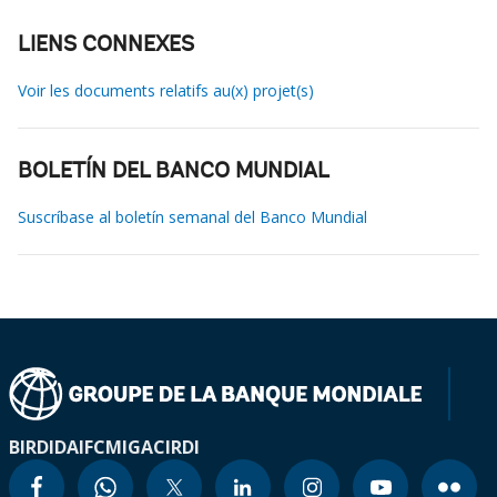
LIENS CONNEXES
Voir les documents relatifs au(x) projet(s)
BOLETÍN DEL BANCO MUNDIAL
Suscríbase al boletín semanal del Banco Mundial
BIRD
IDA
IFC
MIGA
CIRDI